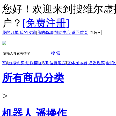
您好！欢迎来到搜维尔虚
户？
[免费注册]
我的订单
|
我的收藏
|
我的商城
|
帮助中心
|
返回首页
搜 索
3D
|
虚拟现实
|
动作捕捉
|
VR
|
位置追踪
|
立体显示器
|
增强现实
|
虚拟
所有商品分类
>
机器人 遥操作