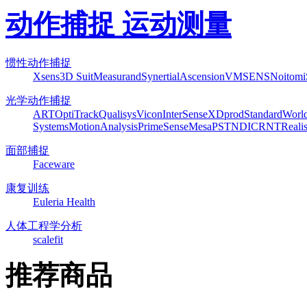
动作捕捉 运动测量
惯性动作捕捉
Xsens
3D Suit
Measurand
Synertial
Ascension
VMSENS
Noitom
光学动作捕捉
ART
OptiTrack
Qualisys
Vicon
InterSense
XDprod
Standard
Worl
Systems
MotionAnalysis
PrimeSense
Mesa
PST
NDI
CRNT
Reali
面部捕捉
Faceware
康复训练
Euleria Health
人体工程学分析
scalefit
推荐商品