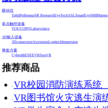
眼动仪
Tobii
Polhemus
SR Research
EyeTech
ASL
SmartEye
SMI
Mango
多点触控设备
TOUCO
PQLabs
evoluce
3D输入设备
3Dconnexion
Ascension
Logitech
Immersion
整套方案
Cyberith
ESEEVR
SouVR
推荐商品
VR校园消防演练系统
VR图书馆火灾逃生演