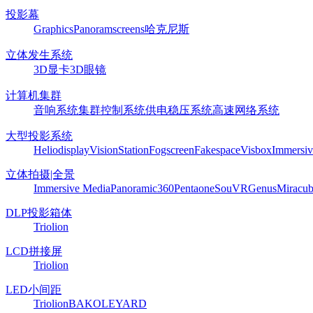
投影幕
Graphics
Panoram
screens
哈克尼斯
立体发生系统
3D显卡
3D眼镜
计算机集群
音响系统
集群控制系统
供电稳压系统
高速网络系统
大型投影系统
Heliodisplay
VisionStation
Fogscreen
Fakespace
Visbox
Immersiv
立体拍摄|全景
Immersive Media
Panoramic360
Pentaone
SouVR
Genus
Miracu
DLP投影箱体
Triolion
LCD拼接屏
Triolion
LED小间距
Triolion
BAKO
LEYARD