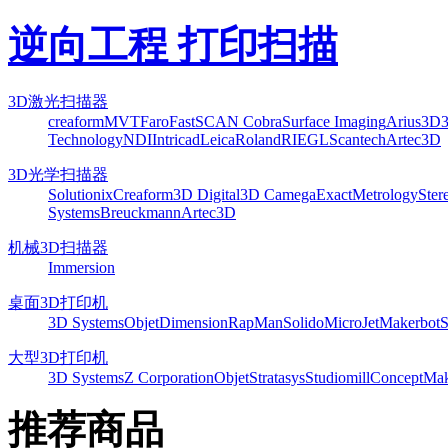
逆向工程 打印扫描
3D激光扫描器
creaform
MVT
Faro
FastSCAN Cobra
Surface Imaging
Arius3D
Technology
NDI
Intricad
Leica
Roland
RIEGL
Scantech
Artec3D
3D光学扫描器
Solutionix
Creaform
3D Digital
3D Camega
ExactMetrology
Ster
Systems
Breuckmann
Artec3D
机械3D扫描器
Immersion
桌面3D打印机
3D Systems
Objet
Dimension
RapMan
Solido
MicroJet
Makerbot
S
大型3D打印机
3D Systems
Z Corporation
Objet
Stratasys
Studiomill
Concept
Mak
推荐商品