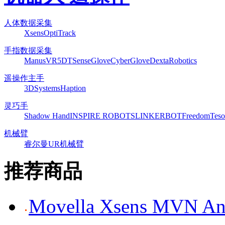
人体数据采集
Xsens
OptiTrack
手指数据采集
ManusVR
5DT
SenseGlove
CyberGlove
DextaRobotics
遥操作主手
3DSystems
Haption
灵巧手
Shadow Hand
INSPIRE ROBOTS
LINKERBOT
Freedom
Teso
机械臂
睿尔曼
UR机械臂
推荐商品
Movella Xsens MV