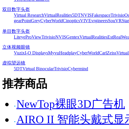
双目数字头盔
Virtual Research
VirtualRealities
5DT
NVIS
Fakespace
Trivisio
Oc
gear
PointGrey
CyberWorld
Cinoptics
VIVE
vrgineers
SouVR
Sta
单目数字头盔
Liteye
ProView
Trivisio
NVIS
Gentex
VirtualRealities
Est
RealWea
立体视频眼镜
Vuzix
I-O Displays
Myvu
Headplay
CyberWorld
CarlZeiss
Virtual
虚拟望远镜
5DT
Virtual Binocular
Trivisio
Cybermind
推荐商品
NewTop裸眼3D广告机
AIRO II 智能头戴式