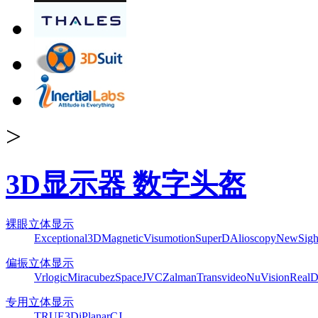
>
3D显示器 数字头盔
裸眼立体显示
Exceptional3D
Magnetic
Visumotion
SuperD
Alioscopy
NewSigh
偏振立体显示
Vrlogic
Miracube
zSpace
JVC
Zalman
Transvideo
NuVision
Real
专用立体显示
TRUE3Di
Planar
CJ