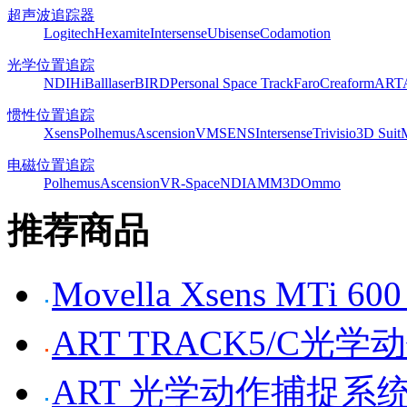
超声波追踪器
Logitech
Hexamite
Intersense
Ubisense
Codamotion
光学位置追踪
NDI
HiBall
laserBIRD
Personal Space Track
Faro
Creaform
ART
惯性位置追踪
Xsens
Polhemus
Ascension
VMSENS
Intersense
Trivisio
3D Suit
电磁位置追踪
Polhemus
Ascension
VR-Space
NDI
AMM3D
Ommo
推荐商品
Movella Xsens MT
ART TRACK5/C光
ART 光学动作捕捉系