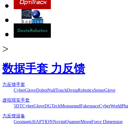
>
数据手套 力反馈
力反馈手套
CyberGlove
Dobot
NullTouch
DextaRobotics
SenseGlove
虚拟现实手套
5DT
CyberGlove
DGTech
Measurand
Fakespace
CyberWorld
Pha
力反馈设备
Geomagic
HAPTION
Novint
Quanser
Moog
Force Dimension