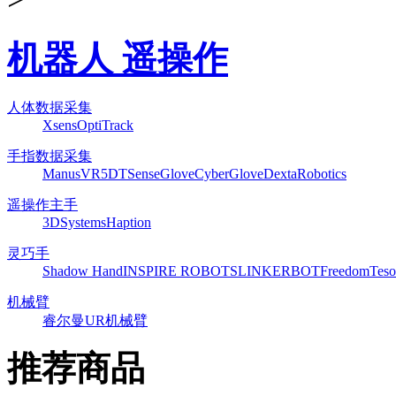
机器人 遥操作
人体数据采集
Xsens
OptiTrack
手指数据采集
ManusVR
5DT
SenseGlove
CyberGlove
DextaRobotics
遥操作主手
3DSystems
Haption
灵巧手
Shadow Hand
INSPIRE ROBOTS
LINKERBOT
Freedom
Teso
机械臂
睿尔曼
UR机械臂
推荐商品