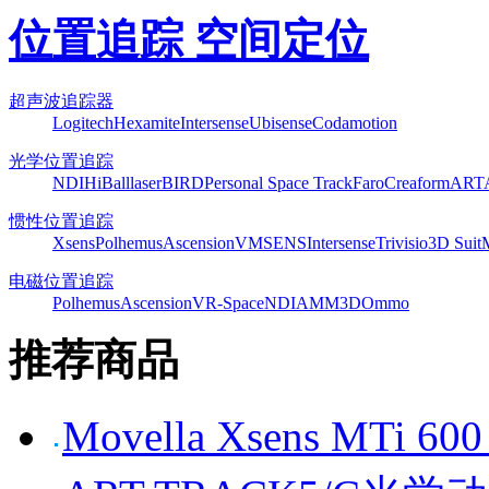
位置追踪 空间定位
超声波追踪器
Logitech
Hexamite
Intersense
Ubisense
Codamotion
光学位置追踪
NDI
HiBall
laserBIRD
Personal Space Track
Faro
Creaform
ART
惯性位置追踪
Xsens
Polhemus
Ascension
VMSENS
Intersense
Trivisio
3D Suit
电磁位置追踪
Polhemus
Ascension
VR-Space
NDI
AMM3D
Ommo
推荐商品
Movella Xsens MT