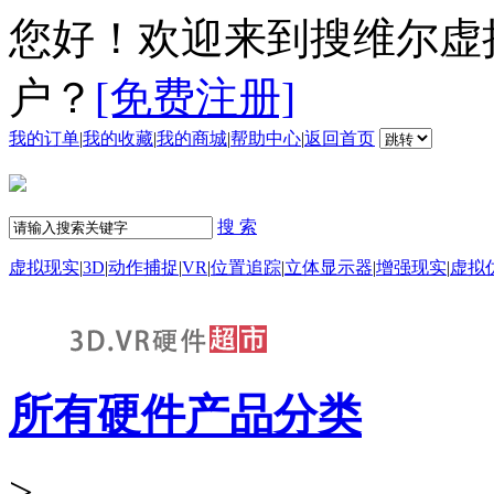
您好！欢迎来到搜维尔虚
户？
[免费注册]
我的订单
|
我的收藏
|
我的商城
|
帮助中心
|
返回首页
搜 索
虚拟现实
|
3D
|
动作捕捉
|
VR
|
位置追踪
|
立体显示器
|
增强现实
|
虚拟
所有硬件产品分类
>