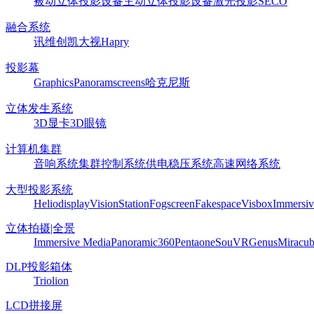
被动立体投影设备
主动立体投影设备
激光投影
SECO
融合系统
讯维
创凯
大视
Hapry
投影幕
Graphics
Panoram
screens
哈克尼斯
立体发生系统
3D显卡
3D眼镜
计算机集群
音响系统
集群控制系统
供电稳压系统
高速网络系统
大型投影系统
Heliodisplay
VisionStation
Fogscreen
Fakespace
Visbox
Immersiv
立体拍摄|全景
Immersive Media
Panoramic360
Pentaone
SouVR
Genus
Miracu
DLP投影箱体
Triolion
LCD拼接屏