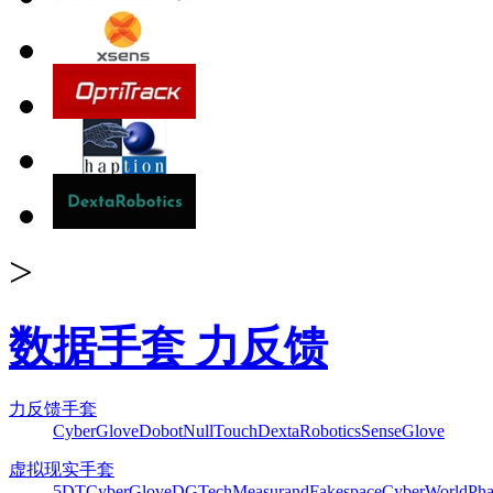
>
数据手套 力反馈
力反馈手套
CyberGlove
Dobot
NullTouch
DextaRobotics
SenseGlove
虚拟现实手套
5DT
CyberGlove
DGTech
Measurand
Fakespace
CyberWorld
Pha