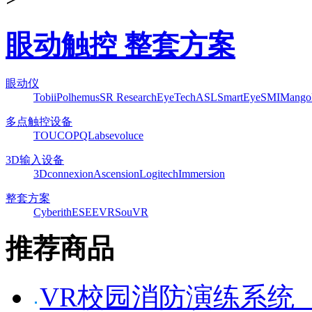
眼动触控 整套方案
眼动仪
Tobii
Polhemus
SR Research
EyeTech
ASL
SmartEye
SMI
Mango
多点触控设备
TOUCO
PQLabs
evoluce
3D输入设备
3Dconnexion
Ascension
Logitech
Immersion
整套方案
Cyberith
ESEEVR
SouVR
推荐商品
VR校园消防演练系统