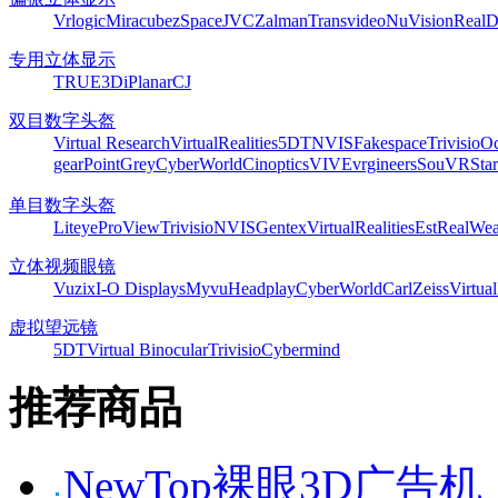
Vrlogic
Miracube
zSpace
JVC
Zalman
Transvideo
NuVision
Real
专用立体显示
TRUE3Di
Planar
CJ
双目数字头盔
Virtual Research
VirtualRealities
5DT
NVIS
Fakespace
Trivisio
Oc
gear
PointGrey
CyberWorld
Cinoptics
VIVE
vrgineers
SouVR
Sta
单目数字头盔
Liteye
ProView
Trivisio
NVIS
Gentex
VirtualRealities
Est
RealWea
立体视频眼镜
Vuzix
I-O Displays
Myvu
Headplay
CyberWorld
CarlZeiss
Virtual
虚拟望远镜
5DT
Virtual Binocular
Trivisio
Cybermind
推荐商品
NewTop裸眼3D广告机