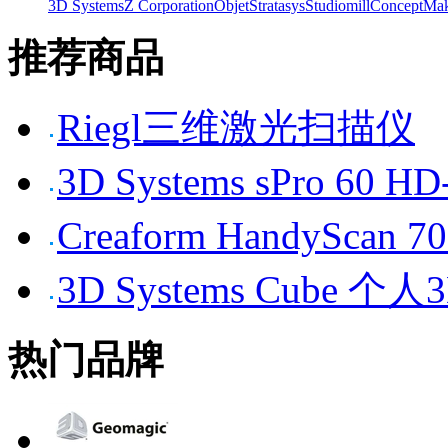
3D Systems
Z Corporation
Objet
Stratasys
Studiomill
Concept
Mak
推荐商品
Riegl三维激光扫描仪
3D Systems sPro 6
Creaform HandySc
3D Systems Cube 
热门品牌