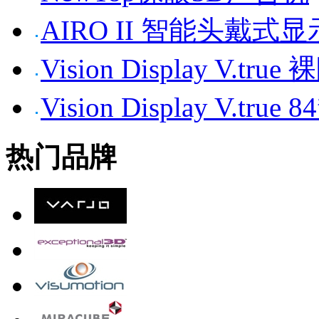
AIRO II 智能头戴式
Vision Display V.tr
Vision Display V.t
热门品牌