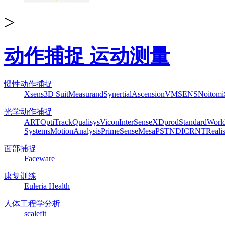
>
动作捕捉 运动测量
惯性动作捕捉
Xsens
3D Suit
Measurand
Synertial
Ascension
VMSENS
Noitom
光学动作捕捉
ART
OptiTrack
Qualisys
Vicon
InterSense
XDprod
Standard
Worl
Systems
MotionAnalysis
PrimeSense
Mesa
PST
NDI
CRNT
Reali
面部捕捉
Faceware
康复训练
Euleria Health
人体工程学分析
scalefit