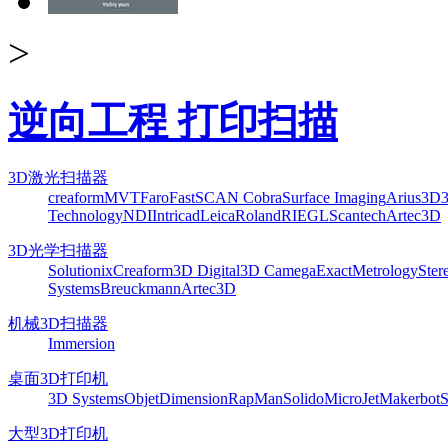
>
逆向工程 打印扫描
3D激光扫描器
creaform
MVT
Faro
FastSCAN Cobra
Surface Imaging
Arius3D
Technology
NDI
Intricad
Leica
Roland
RIEGL
Scantech
Artec3D
3D光学扫描器
Solutionix
Creaform
3D Digital
3D Camega
ExactMetrology
Ster
Systems
Breuckmann
Artec3D
机械3D扫描器
Immersion
桌面3D打印机
3D Systems
Objet
Dimension
RapMan
Solido
MicroJet
Makerbot
S
大型3D打印机